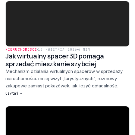
NIERUCHOMOŚCI
15 KWIETNIA 2026
6 MIN
Jak wirtualny spacer 3D pomaga
sprzedać mieszkanie szybciej
Mechanizm działania wirtualnych spacerów w sprzedaży
nieruchomości: mniej wizyt „turystycznych", rozmowy
zakupowe zamiast pokazówek, jak liczyć opłacalność.
Czytaj →